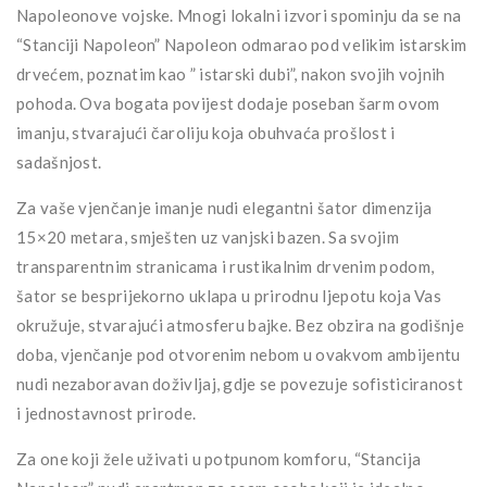
Napoleonove vojske. Mnogi lokalni izvori spominju da se na
“Stanciji Napoleon” Napoleon odmarao pod velikim istarskim
drvećem, poznatim kao ” istarski dubi”, nakon svojih vojnih
pohoda. Ova bogata povijest dodaje poseban šarm ovom
imanju, stvarajući čaroliju koja obuhvaća prošlost i
sadašnjost.
Za vaše vjenčanje imanje nudi elegantni šator dimenzija
15×20 metara, smješten uz vanjski bazen. Sa svojim
transparentnim stranicama i rustikalnim drvenim podom,
šator se besprijekorno uklapa u prirodnu ljepotu koja Vas
okružuje, stvarajući atmosferu bajke. Bez obzira na godišnje
doba, vjenčanje pod otvorenim nebom u ovakvom ambijentu
nudi nezaboravan doživljaj, gdje se povezuje sofisticiranost
i jednostavnost prirode.
Za one koji žele uživati u potpunom komforu, “Stancija