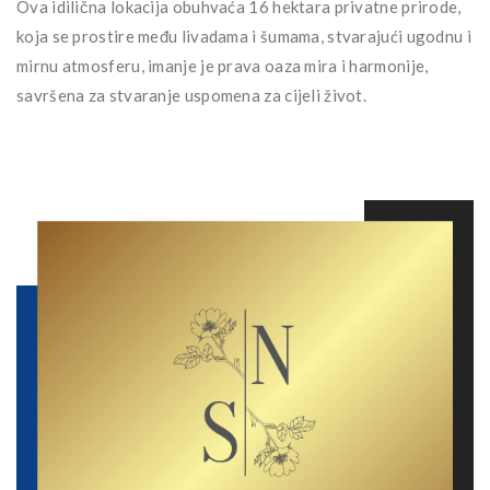
Ova idilična lokacija obuhvaća 16 hektara privatne prirode,
koja se prostire među livadama i šumama, stvarajući ugodnu i
mirnu atmosferu, imanje je prava oaza mira i harmonije,
savršena za stvaranje uspomena za cijeli život.