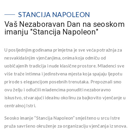
STANCIJA NAPOLEON
Vaš Nezaboravan Dan na seoskom
imanju "Stancija Napoleon"
U posljednjim godinama primjetna je sve veća potražnja za
nesvakidašnjim vjenčanjima, onima koja odmiču od
uobičajenih tradicija i nude klasične prostore. Mladenci sve
više traže intimna i jedinstvena mjesta koja spajaju ljepotu
prirode s elegancijom posebnih trenutaka. Prepoznali smo
ovu želju i odlučili mladencima ponuditi nezaboravno
iskustvo, stvarajući idealnu okolinu za bajkovito vjenčanje u
centralnoj Istri.
Seosko imanje “Stancija Napoleon” smješteno u srcu Istre
pruža savršeno okruženje za organizaciju vjenčanja iz snova.