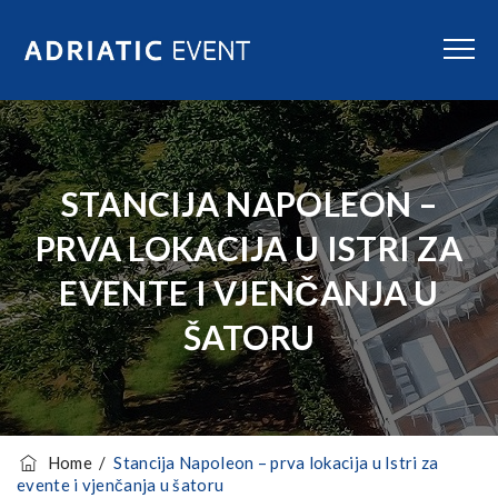
STANCIJA NAPOLEON –
PRVA LOKACIJA U ISTRI ZA
EVENTE I VJENČANJA U
ŠATORU
Home
/
Stancija Napoleon – prva lokacija u Istri za
evente i vjenčanja u šatoru