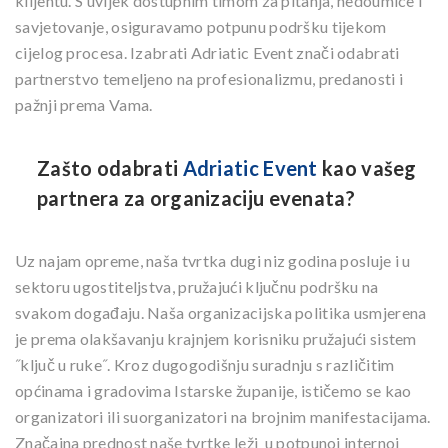
klijentu. S uvijek dostupnim timom za pitanja, nedoumice i
savjetovanje, osiguravamo potpunu podršku tijekom
cijelog procesa. Izabrati Adriatic Event znači odabrati
partnerstvo temeljeno na profesionalizmu, predanosti i
pažnji prema Vama.
Zašto odabrati
Adriatic Event
kao vašeg
partnera za organizaciju evenata?
Uz najam opreme, naša tvrtka dugi niz godina posluje i u
sektoru ugostiteljstva, pružajući ključnu podršku na
svakom događaju. Naša organizacijska politika usmjerena
je prema olakšavanju krajnjem korisniku pružajući sistem
˝ključ u ruke˝. Kroz dugogodišnju suradnju s različitim
općinama i gradovima Istarske županije, ističemo se kao
organizatori ili suorganizatori na brojnim manifestacijama.
Značajna prednost naše tvrtke leži u potpunoj internoj