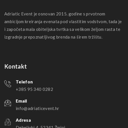
Adriatic Event je osnovan 2015. godine s prvotnom
ambicijom kreiranja evenata pod vlastitim vodstvom, tada je
i započeta mala obiteljska tvrtka sa velikom željom rasta te
izgradnje prepoznatljivog brenda na širem tržištu.
Kontakt
Telefon
+385 95 340 0282
Email
info@adriaticevent.hr
Adresa
Debeljuhi 4, 52341 Žminj