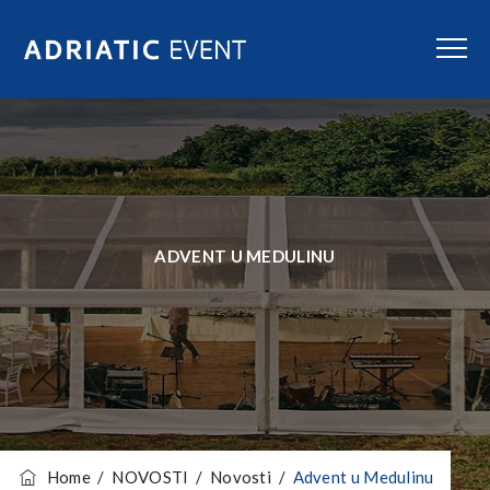
ADVENT U MEDULINU
Home
/
NOVOSTI
/
Novosti
/
Advent u Medulinu